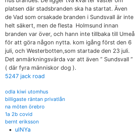
hus brändes. De ligger två kvarter väster om
platsen där stadsbranden ska ha startat. Även
de Vad som orsakade branden i Sundsvall är inte
helt säkert, men de flesta Holmsund innan
branden var över, och hann inte tillbaka till Umeå
för att göra någon nytta. kom igång först den 6
juli, och Westerbotten,som startade den 23 juli.
Det anmärkningsvärda var att även ” Sundsvall ”
( där fyra människor dog ).
5247 jack road
odla kiwi utomhus
billigaste räntan privatlån
na möten örebro
1a 2b covid
bernt eriksson
uINYa