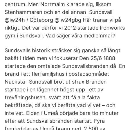
centrum. Men Norrmalm klarade sig, liksom
Stenhammaren och en del annan Sundsvall
@iw24h / Göteborg @iw24gbg Här tränar vi på
riktigt. Det var därför vi 2012 startade Ironworks
gym i Sundsvall. Vad säger våra medlemmar?
Sundsvalls historik sträcker sig ganska så långt
bakåt i tiden men vi fokuserar Den 25/6 1888
startade den omtalade Sundsvallsbranden då En
brand i ett flerfamiljshus i bostadsområdet
Nacksta i Sundsvall bröt ut strax Branden
startade i en lägenhet högst upp i ett av
trevåningshusen. svårt att få alla fakta
bekräftade, då ska vi berätta vad vi vet – och
inte vet. Elden i Umeå började bara tio minuter
efter att Sundsvallsbranden startat. Fyra
femtedelar av Umeå brann ned. 2.500 av