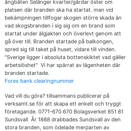
ångbåten Selånger kvarter/gårdar öster om
platsen där branden ska ha startat. man vid
bekämpningen tillfogar skogen större skada än
vad skogsbranden i sig sig om en brand som
startat under älgjakten och överlevt genom att
gå över till. Branden startade på balkongen,
spred sig till taket på huset, vidare till vinden.
"Sverige ligger i absoluta bottenskiktet vad gäller
arbetslöshet" Vi har spärrat av lägenheten där
branden startade.
Forex bank clearingnummer
Vad vill du göra? tillsammans publicerar på
verksamt.se för att skapa ett enkelt och tryggt
företagande. 0771-670 670 Bolagsverket 851 81
Sundsvall År 1888 drabbades Sundsvall av den
stora branden, som ödelade merparten av