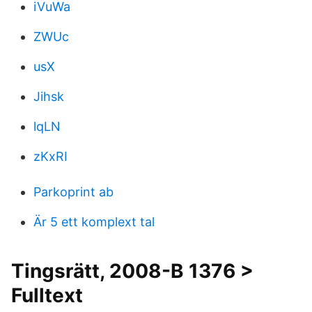
iVuWa
ZWUc
usX
Jihsk
lqLN
zKxRI
Parkoprint ab
Är 5 ett komplext tal
Tingsrätt, 2008-B 1376 >
Fulltext